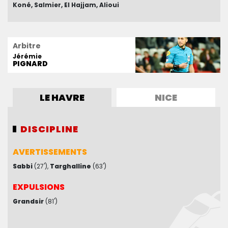
Koné
Sirigu
Salmier
Mendy
Amraoui
El Hajjam
Belahyane
Alioui
Arbitre
Jérémie
PIGNARD
LE HAVRE
NICE
DISCIPLINE
DISCIPLINE
AVERTISSEMENTS
AVERTISSEMENTS
Sabbi
Bard
(56')
(27')
Dante
Targhalline
(79')
(63')
EXPULSIONS
EXPULSIONS
Grandsir
Todibo
(81')
(81')