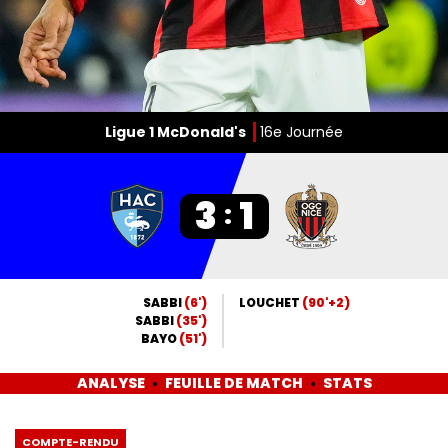
Ligue 1 McDonald's
16e Journée
3
1
:
SABBI
(6')
LOUCHET
(90'+2)
SABBI
(35')
BAYO
(51')
ANALYSE
FEUILLE DE MATCH
STATS
COMPTE-RENDU