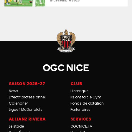
SAISON 2026-27
CLUB
News
Historique
Effectif professionnel
Ils ont fait le Gym
Calendrier
Fonds de dotation
Ligue 1 McDonald's
Partenaires
ALLIANZ RIVIERA
SERVICES
Le stade
OGCNICE.TV