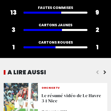
FAUTES COMMISES
13
9
CARTONS JAUNES
3
2
CARTONS ROUGES
1
1
A LIRE AUSSI
Le face à face
OGC NICE TV
Le résumé vidéo de Le Havre
3-1 Nice