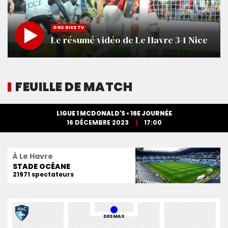
OGC NICE TV
Le résumé vidéo de Le Havre 3-1 Nice
FEUILLE DE MATCH
LIGUE 1 MCDONALD'S • 16E JOURNÉE
16 DÉCEMBRE 2023
17:00
À Le Havre
STADE OCÉANE
21971 spectateurs
DESMAS