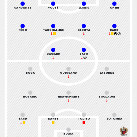
SANGANTE
YOUTÉ
LLORIS
OPERI
NÉGO
TARGHALLINE
KECHTA
SABBI
CASIMIR
BAYO
BOGA
GUESSAND
LABORDE
ROSARIO
NDAYISHIMIYE
BOUDAOUI
BARD
DANTE
TODIBO
LOTOMBA
BULKA