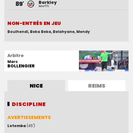
Barkley
89'
Moffi
NON-ENTRÉS EN JEU
NON-ENTRÉS EN JEU
Boulhendi
Antagana
Doumbia
Beka Beka
Koeberle
Belahyane
Olliero
Mendy
Zeneli
Arbitre
Marc
BOLLENGIER
NICE
REIMS
DISCIPLINE
DISCIPLINE
AVERTISSEMENTS
AVERTISSEMENTS
Lotomba
Abdelhamid
(45')
(87')