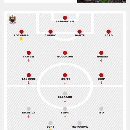
SCHMEICHEL
LOTOMBA
TODIBO
DANTE
BARD
RAMSEY
BOUDAOUI
THURAM
LABORDE
MOFFI
DIOP
BALOGUN
MAOLIDA
FLIPS
ITO
LOPY
MATUSIWA