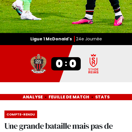
Ligue 1 McDonald's
24e Journée
0
0
:
ANALYSE
FEUILLE DE MATCH
STATS
COMPTE-RENDU
Une grande bataille mais pas de