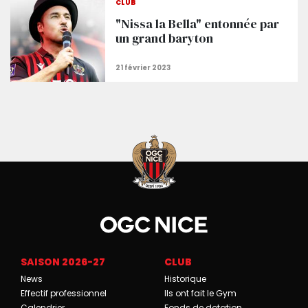
CLUB
"Nissa la Bella" entonnée par
un grand baryton
SAISON 2026-27
CLUB
News
Historique
Effectif professionnel
Ils ont fait le Gym
Calendrier
Fonds de dotation