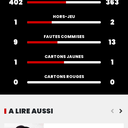
402
363
HORS-JEU
1
2
FAUTES COMMISES
9
13
CARTONS JAUNES
1
1
CARTONS ROUGES
0
0
A LIRE AUSSI
Lotomba : « On continue sur notre lancée »