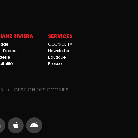
IANZ RIVIERA
SERVICES
stade
OGCNICE.TV
n d'accès
Newsletter
tterie
Boutique
italité
Presse
ES
GESTION DES COOKIES