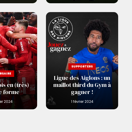
SUPPORTERS
RSAIRE
Ligue des Aiglons : un
is en (très)
maillot third du Gym à
e forme
gagner !