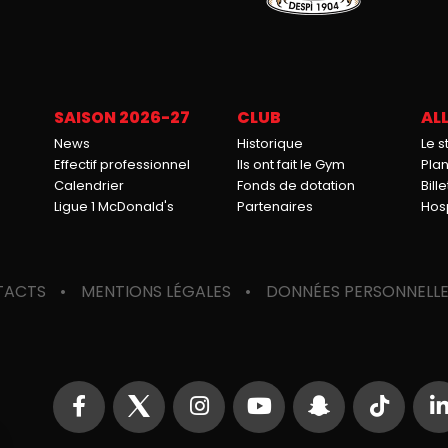
SAISON 2026-27
CLUB
ALL
News
Historique
Le 
Effectif professionnel
Ils ont fait le Gym
Pla
Calendrier
Fonds de dotation
Bille
Ligue 1 McDonald's
Partenaires
Hosp
TACTS
MENTIONS LÉGALES
DONNÉES PERSONNELL