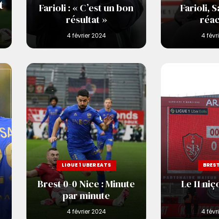
t
Farioli : « C’est un bon
Farioli, S
résultat »
réac
LIGUE 1 UBER EATS
BREST
Brest 0-0 Nice : Minute
Le 11 niç
par minute