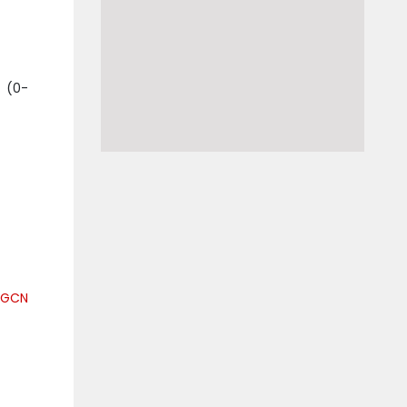
(0-
OGCN