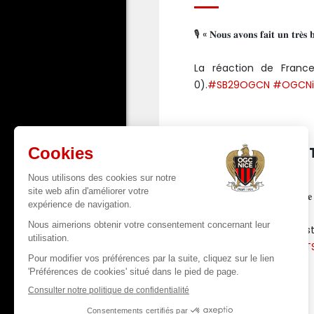
🎙️ « 𝐍𝐨𝐮𝐬 𝐚𝐯𝐨𝐧𝐬 𝐟𝐚𝐢𝐭 𝐮𝐧 𝐭𝐫𝐞̀
La réaction de Franc
0).
#SB29OGCN
#OGCNi
« UN POINT, C'ES
🎙️ « 𝐔𝐧 𝐩𝐨𝐢𝐧𝐭, 𝐜'𝐞𝐬𝐭 𝐞́𝐪𝐮𝐢𝐭𝐚𝐛𝐥
Morgan Sanson s'e
pic.twitter.com/jLw0ByT