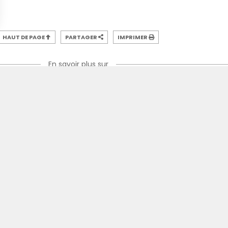
HAUT DE PAGE
PARTAGER
IMPRIMER
En savoir plus sur
#SB29OGCN
EQUIPE PRO
LIGUE 1
SI