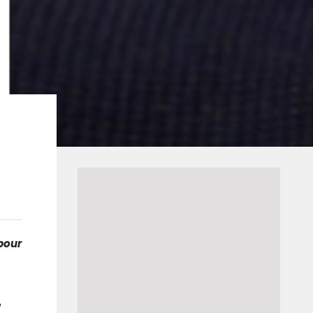
pour
»