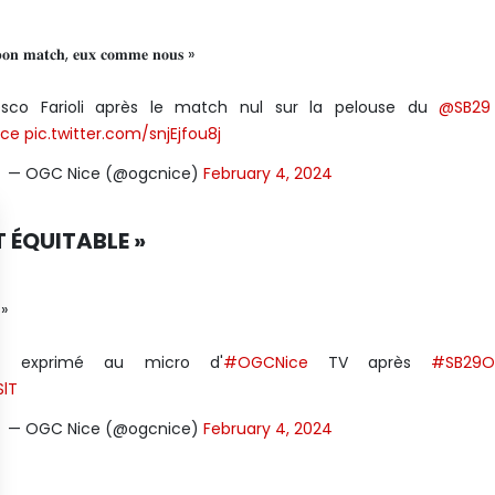
𝐬 𝐛𝐨𝐧 𝐦𝐚𝐭𝐜𝐡, 𝐞𝐮𝐱 𝐜𝐨𝐦𝐦𝐞 𝐧𝐨𝐮𝐬 »
esco Farioli après le match nul sur la pelouse du
@SB29
ce
pic.twitter.com/snjEjfou8j
— OGC Nice (@ogcnice)
February 4, 2024
T ÉQUITABLE »
 »
st exprimé au micro d'
#OGCNice
TV après
#SB29
SlT
— OGC Nice (@ogcnice)
February 4, 2024