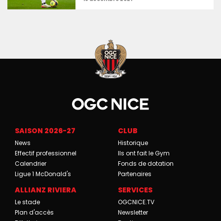
SAISON 2026-27
CLUB
News
Historique
Effectif professionnel
Ils ont fait le Gym
Calendrier
Fonds de dotation
Ligue 1 McDonald's
Partenaires
ALLIANZ RIVIERA
SERVICES
Le stade
OGCNICE.TV
Plan d'accès
Newsletter