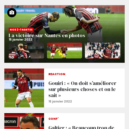
NICE 2-1 NANTES
La victoire sur Nantes en photos
RÉACTION
Gouiri : « On doit s’améliorer
sur plusieurs choses et on le
sait »
CONF'
Galtier : « Beaucoup trop de