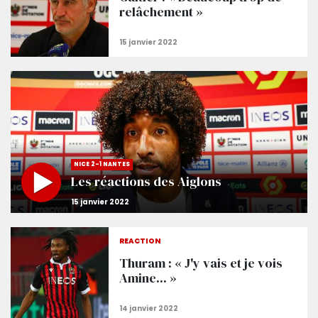
relâchement »
NICE 2-1 NANTES
Les réactions des Aiglons
RÉACTION
Thuram : « J'y vais et je vois
Amine... »