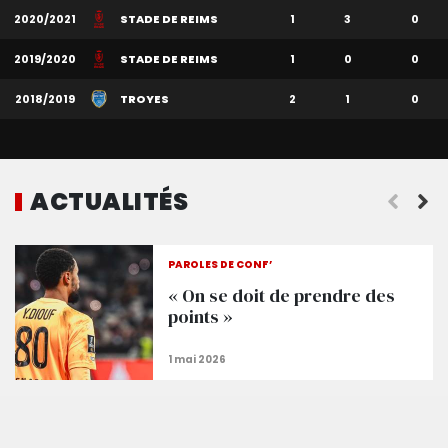
2020/2021
STADE DE REIMS
1
3
0
2019/2020
STADE DE REIMS
1
0
0
2018/2019
TROYES
2
1
0
ACTUALITÉS
« Premiers pas »
PAROLES DE CONF’
« On se doit de prendre des
points »