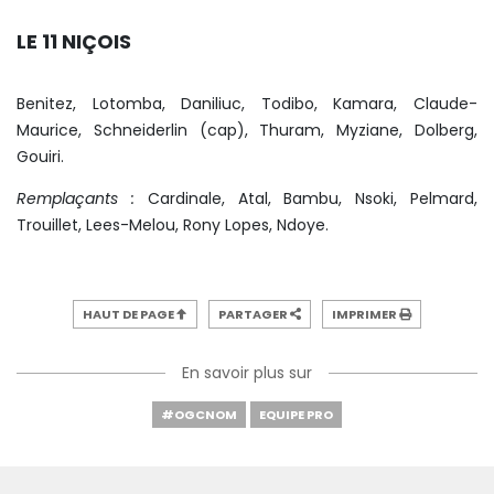
LE 11 NIÇOIS
Benitez, Lotomba, Daniliuc, Todibo, Kamara, Claude-
Maurice, Schneiderlin (cap), Thuram, Myziane, Dolberg,
Gouiri.
Remplaçants :
Cardinale, Atal, Bambu, Nsoki, Pelmard,
Trouillet, Lees-Melou, Rony Lopes, Ndoye.
HAUT DE PAGE
PARTAGER
IMPRIMER
En savoir plus sur
#OGCNOM
EQUIPE PRO