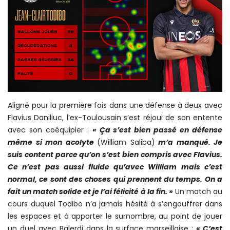
Aligné pour la première fois dans une défense à deux avec
Flavius Daniliuc, l’ex-Toulousain s’est réjoui de son entente
avec son coéquipier :
« Ça s’est bien passé en défense
même si mon acolyte
(William Saliba)
m’a manqué. Je
suis content parce qu’on s’est bien compris avec Flavius.
Ce n’est pas aussi fluide qu’avec William mais c’est
normal, ce sont des choses qui prennent du temps. On a
fait un match solide et je l’ai félicité à la fin. »
Un match au
cours duquel Todibo n’a jamais hésité à s’engouffrer dans
les espaces et à apporter le surnombre, au point de jouer
un duel avec Balerdi dans la surface marseillaise :
« C’est