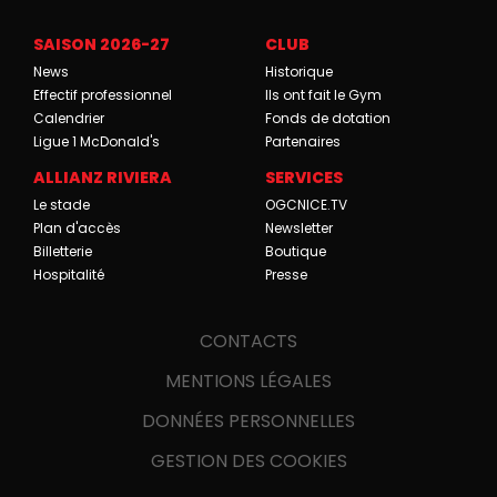
SAISON 2026-27
CLUB
News
Historique
Effectif professionnel
Ils ont fait le Gym
Calendrier
Fonds de dotation
Ligue 1 McDonald's
Partenaires
ALLIANZ RIVIERA
SERVICES
Le stade
OGCNICE.TV
Plan d'accès
Newsletter
Billetterie
Boutique
Hospitalité
Presse
CONTACTS
MENTIONS LÉGALES
DONNÉES PERSONNELLES
GESTION DES COOKIES