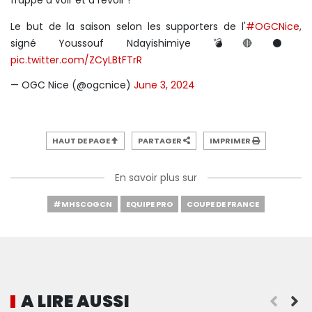
frappe à voir et à revoir !
Le but de la saison selon les supporters de l'
#OGCNice
,
signé Youssouf Ndayishimiye 💣🔴⚫️
pic.twitter.com/ZCyLBtFTrR
— OGC Nice (@ogcnice)
June 3, 2024
HAUT DE PAGE
PARTAGER
IMPRIMER
En savoir plus sur
#MHSCOGCN
EQUIPE PRO
COUPE DE FRANCE
A LIRE AUSSI