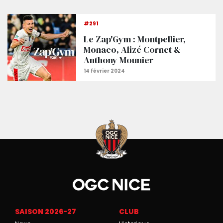
Montpellier 1-4 Nice : Minute par minute
#291
Le Zap'Gym : Montpellier,
Monaco, Alizé Cornet &
Anthony Mounier
SAISON 2026-27
CLUB