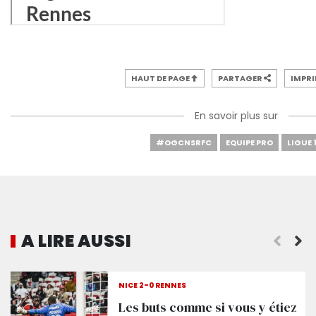
HAUT DE PAGE
PARTAGER
IMPR
En savoir plus sur
#OGCNSRFC
EQUIPE PRO
LIGUE 
A LIRE AUSSI
Le groupe pour Nice - Rennes
NICE 2-0 RENNES
Les buts comme si vous y étiez