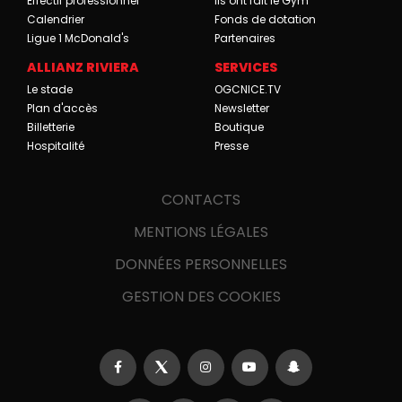
Effectif professionnel
Ils ont fait le Gym
Calendrier
Fonds de dotation
Ligue 1 McDonald's
Partenaires
ALLIANZ RIVIERA
SERVICES
Le stade
OGCNICE.TV
Plan d'accès
Newsletter
Billetterie
Boutique
Hospitalité
Presse
CONTACTS
MENTIONS LÉGALES
DONNÉES PERSONNELLES
GESTION DES COOKIES