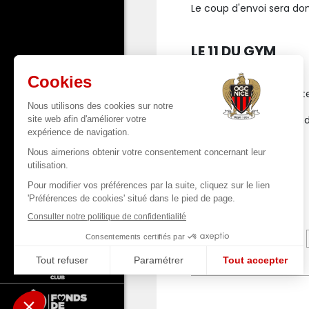
Le coup d'envoi sera donn
LE 11 DU GYM
Bulka, Atal, Todibo, Dan
Remplaçants
: Boulhend
Guessand.