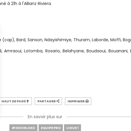
é à 21h à l'Allianz Riviera.
te (cap), Bard, Sanson, Ndayishimiye, Thuram, Laborde, Moffi, Bog
i, Amraoui, Lotomba, Rosario, Belahyane, Boudaoui, Bouanani, 
HAUT DE PAGE
PARTAGER
IMPRIMER
En savoir plus sur
#OGCNLOSC
EQUIPE PRO
LIGUE 1