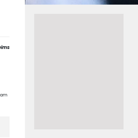
Reims
uram