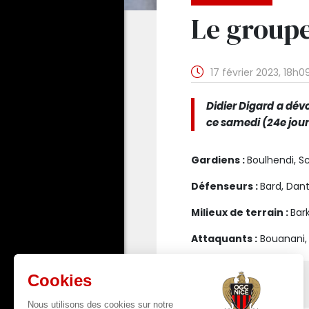
Le groupe
17 février 2023, 18h0
Didier Digard a dév
ce samedi (24e journ
Gardiens :
Boulhendi, 
Défenseurs :
Bard, Dant
Milieux de terrain :
Bar
Attaquants :
Bouanani, 
A lire aussi
Le point médical