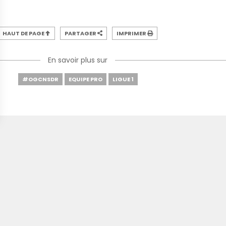
HAUT DE PAGE
PARTAGER
IMPRIMER
En savoir plus sur
#OGCNSDR
EQUIPE PRO
LIGUE 1
SI