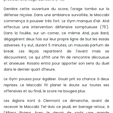
Derrière cette ouverture du score, l'orage tomba sur la
défense niçoise. Dans une ambiance survoltée, le Maccabi
commença à pousser très fort. Le Gym manqua d'air. Atal
effectua une intervention défensive somptueuse (75').
Dans la foulée, sur un corner, ce même Atal, puis Bard,
dégagèrent deux fois sur leur propre ligne de but les essais
adverses. Il y eut, durant 5 minutes, un mauvais parfum de
break. Les Niçois repartirent de l'avant mais se
découvrirent, ce qui offrit une fin de rencontre décousue
et anxieuse. Rosario entra pour apporter son sens du duel
dans le dernier quart d'heure.
Le Gym poussa pour égaliser. Gouiri prit sa chance à deux
reprises. Le Maccabi fit planer le doute sur toutes ses
offensives et au final, le score ne bougea plus.
Les Aiglons iront à Clermont ce dimanche, avant de
recevoir le Maccabi Tel-Aviv ce jeudi, en barrage retour, à
l'Allianz Riviera. Avec le devoir de sortir une grande