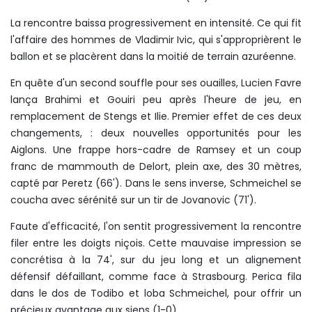
La rencontre baissa progressivement en intensité. Ce qui fit
l'affaire des hommes de Vladimir Ivic, qui s'approprièrent le
ballon et se placèrent dans la moitié de terrain azuréenne.
En quête d'un second souffle pour ses ouailles, Lucien Favre
lança Brahimi et Gouiri peu après l'heure de jeu, en
remplacement de Stengs et Ilie. Premier effet de ces deux
changements, : deux nouvelles opportunités pour les
Aiglons. Une frappe hors-cadre de Ramsey et un coup
franc de mammouth de Delort, plein axe, des 30 mètres,
capté par Peretz (66'). Dans le sens inverse, Schmeichel se
coucha avec sérénité sur un tir de Jovanovic (71').
Faute d'efficacité, l'on sentit progressivement la rencontre
filer entre les doigts niçois. Cette mauvaise impression se
concrétisa à la 74', sur du jeu long et un alignement
défensif défaillant, comme face à Strasbourg. Perica fila
dans le dos de Todibo et loba Schmeichel, pour offrir un
précieux avantage aux siens (1-0).