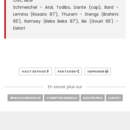
OGC Nice
Schmeichel - Atal, Todibo, Dante (cap), Bard -
Lemina (Rosario 87'), Thuram - Stengs (Brahimi
65'), Ramsey (Beka Beka 87'), Ilie (Gouiri 65') -
Delort
HAUT DE PAGE
PARTAGER
IMPRIMER
En savoir plus sur
#MACCABIOGCN
COMPTES RENDUS
EQUIPE PRO
LIGUE 1