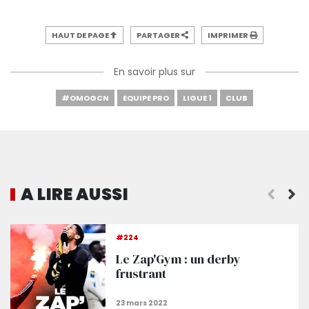
HAUT DE PAGE
PARTAGER
IMPRIMER
En savoir plus sur
#OMOGCN
EQUIPE PRO
LIGUE 1
CLUB
A LIRE AUSSI
Une défaite au goût amer (2-1)
#224
Le Zap'Gym : un derby
frustrant