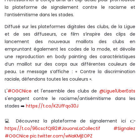
la plateforme de signalement contre le racisme et
l’antisémitisme dans les stades.
Diffusé sur les plateformes digitales des clubs, de la Ligue
et de ses diffuseurs, ce film s’inspire des clips de
lancement des nouveaux maillots des clubs en
empruntant également les codes de la mode, et dévoile
une reproduction en body painting des caractéristiques
d’un maillot sur des corps aux différentes couleurs de
peau. Le message s’affiche : « Contre la discrimination
raciale, défendons toutes les couleurs ».
L'
#OGCNice
et l'ensemble des clubs de
@Ligue1UberEats
s'engagent contre le racisme/antisémitisme dans les
stades ➡️
https://t.co/KZUfFqo30J
💻 Découvrez la plateforme de signalement ici 👉
https://t.co/96cscfQI82
#JouonsLaCollectif
#Signalez
#OGCNice
pic.twitter.com/wNaKMjEOPZ