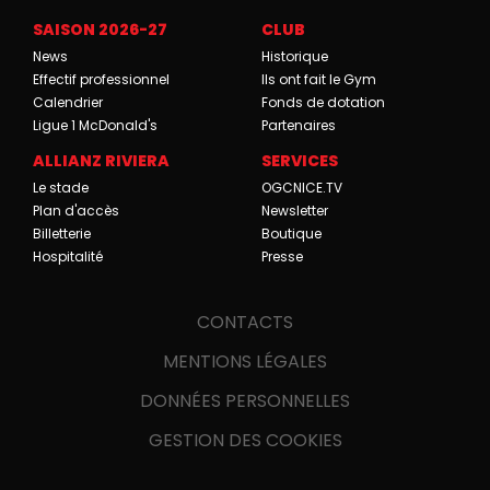
SAISON 2026-27
CLUB
News
Historique
Effectif professionnel
Ils ont fait le Gym
Calendrier
Fonds de dotation
Ligue 1 McDonald's
Partenaires
ALLIANZ RIVIERA
SERVICES
Le stade
OGCNICE.TV
Plan d'accès
Newsletter
Billetterie
Boutique
Hospitalité
Presse
CONTACTS
MENTIONS LÉGALES
DONNÉES PERSONNELLES
GESTION DES COOKIES