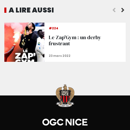
A LIRE AUSSI
Une défaite au goût amer (2-1)
#224
Le Zap'Gym : un derby
frustrant