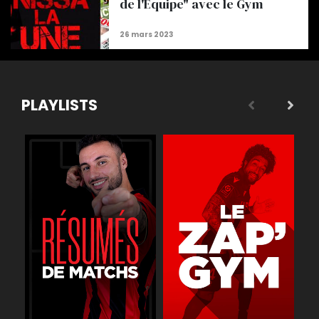
de l'Equipe" avec le Gym
PLAYLISTS
 légende
Buts
Réactions