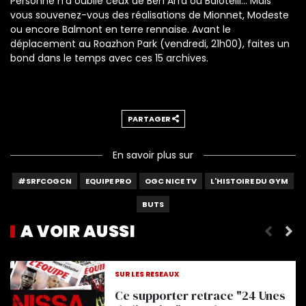
Personne n'a oublié ceux de Ben Arfa ou Balotelli... Mais
vous souvenez-vous des réalisations de Mionnet, Modeste
ou encore Balmont en terre rennaise. Avant le
déplacement au Roazhon Park (vendredi, 21h00), faites un
bond dans le temps avec ces 15 archives.
PARTAGER
En savoir plus sur
#SRFCOGCN
EQUIPE PRO
OGC NICE TV
L'HISTOIRE DU GYM
BUTS
A VOIR AUSSI
Les 5 + beaux buts des U17
SUR LES RÉSEAUX
Ce supporter retrace "24 Unes