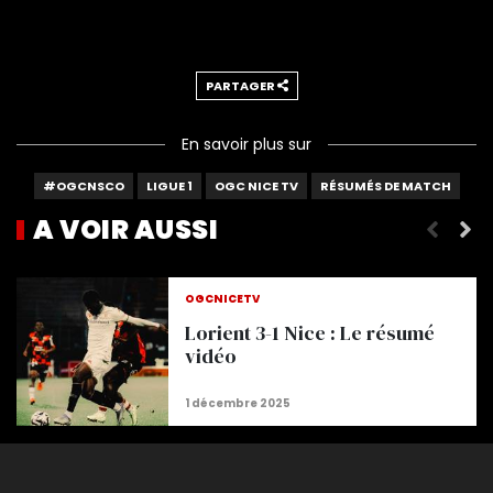
PARTAGER
En savoir plus sur
#OGCNSCO
LIGUE 1
OGC NICE TV
RÉSUMÉS DE MATCH
A VOIR AUSSI
Rennes 1-2 Nice : résumé vidéo
OGCNICETV
Lorient 3-1 Nice : Le résumé
vidéo