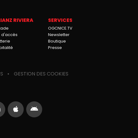
IANZ RIVIERA
SERVICES
stade
OGCNICE.TV
n d'accès
Newsletter
tterie
Boutique
italité
Presse
ES
GESTION DES COOKIES