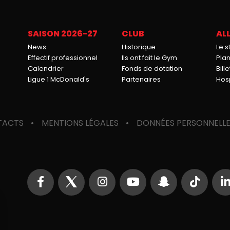
SAISON 2026-27
CLUB
ALL
News
Historique
Le 
Effectif professionnel
Ils ont fait le Gym
Pla
Calendrier
Fonds de dotation
Bille
Ligue 1 McDonald's
Partenaires
Hosp
TACTS
MENTIONS LÉGALES
DONNÉES PERSONNELL