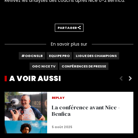
Revivez les analyses des coachs après Nice 0-2 Benfica.
PARTAGER
En savoir plus sur
#OGCNSLB
EQUIPE PRO
LIGUE DES CHAMPIONS
OGC NICE TV
CONFÉRENCES DE PRESSE
A VOIR AUSSI
Les réponses de Moïse Bombito à vos questions
REPLAY
La conférence avant Nice -
Benfica