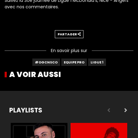
Suivez la 30e journée de Ligue 1 McDonald's, Nice - Angers
avec nos commentaires.
PARTAGER
En savoir plus sur
#OGCNSCO
EQUIPE PRO
LIGUE 1
A VOIR AUSSI
PLAYLISTS
 légende
Buts
Réactions