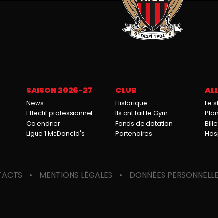
SAISON 2026-27
CLUB
ALL
News
Historique
Le 
Effectif professionnel
Ils ont fait le Gym
Pla
Calendrier
Fonds de dotation
Bille
Ligue 1 McDonald's
Partenaires
Hosp
TACTS
MENTIONS LÉGALES
DONNÉES PERSONNELL