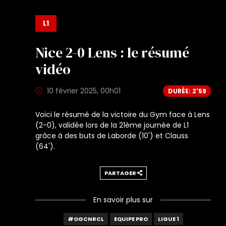
L1
Nice 2-0 Lens : le résumé
vidéo
10 février 2025, 00h01
DURÉE: 2'59
Voici le résumé de la victoire du Gym face à Lens
(2-0), validée lors de la 21ème journée de L1
grâce à des buts de Laborde (10') et Clauss
(64').
PARTAGER
En savoir plus sur
#OGCNRCL
EQUIPE PRO
LIGUE 1