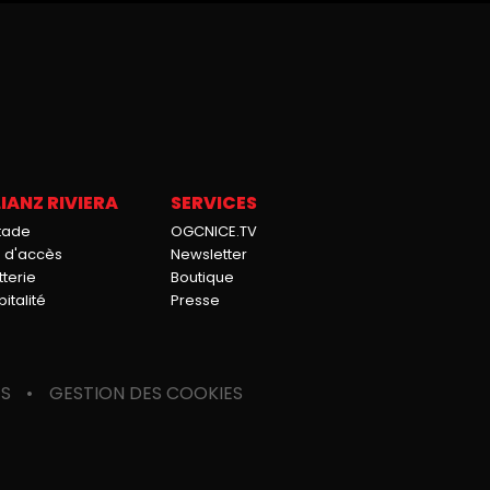
IANZ RIVIERA
SERVICES
stade
OGCNICE.TV
n d'accès
Newsletter
tterie
Boutique
italité
Presse
ES
GESTION DES COOKIES