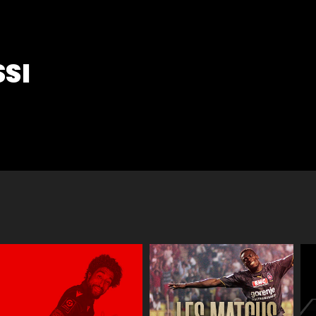
SSI
Réactions
JT des jeune