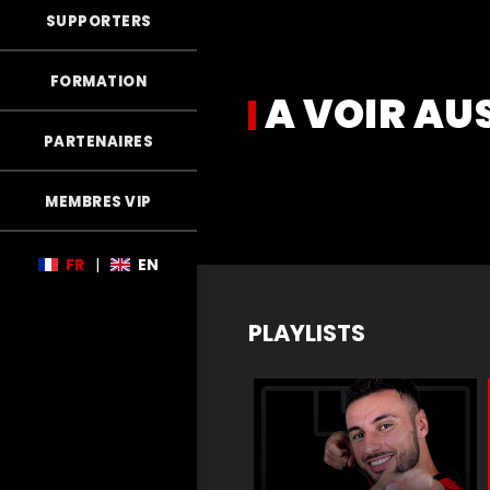
SUPPORTERS
FORMATION
A VOIR AU
PARTENAIRES
MEMBRES VIP
FR
|
EN
PLAYLISTS
m
Matchs de légende
Buts