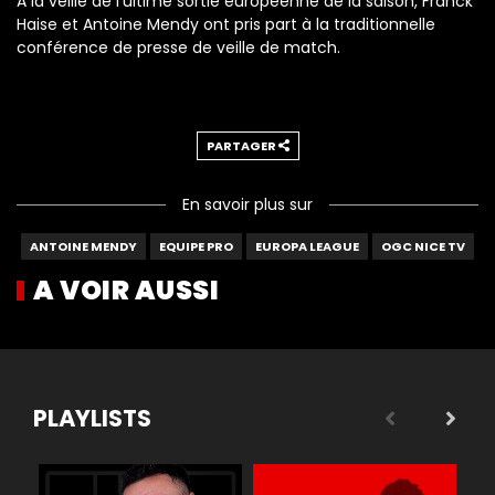
A la veille de l'ultime sortie européenne de la saison, Franck
Haise et Antoine Mendy ont pris part à la traditionnelle
conférence de presse de veille de match.
PARTAGER
En savoir plus sur
ANTOINE MENDY
EQUIPE PRO
EUROPA LEAGUE
OGC NICE TV
A VOIR AUSSI
PLAYLISTS
 légende
Buts
Réactions