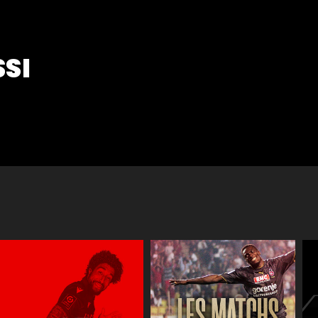
SSI
Réactions
JT des jeune