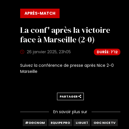
APRÈS-MATCH
La conf' après la victoire
face à Marseille (2-0)
26 janvier 2025, 23h05
DURÉE: 7'12
Suivez la conférence de presse après Nice 2-0
Marseille
PARTAGER
En savoir plus sur
#OGCNOM
EQUIPE PRO
LIGUE 1
OGC NICE TV