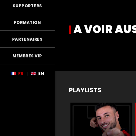
SUPPORTERS
FORMATION
A VOIR AU
PARTENAIRES
MEMBRES VIP
FR
|
EN
PLAYLISTS
m
Matchs de légende
Buts