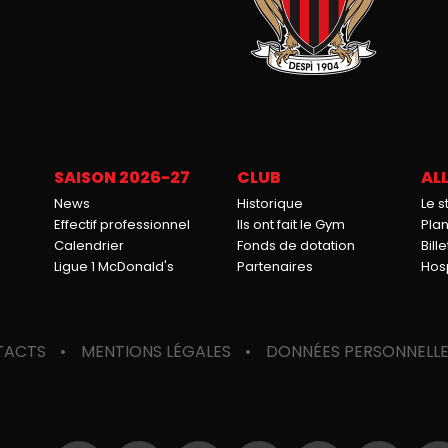
SAISON 2026-27
CLUB
ALL
News
Historique
Le 
Effectif professionnel
Ils ont fait le Gym
Pla
Calendrier
Fonds de dotation
Bille
Ligue 1 McDonald's
Partenaires
Hosp
TACTS
MENTIONS LÉGALES
DONNÉES PERSONNELL