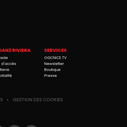
IANZ RIVIERA
SERVICES
stade
OGCNICE.TV
n d'accès
Newsletter
tterie
Boutique
italité
Presse
ES
GESTION DES COOKIES