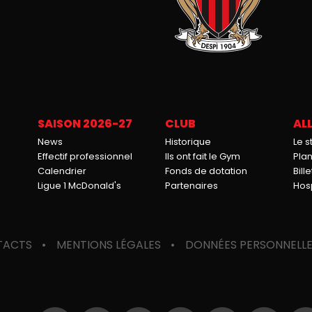
SAISON 2026-27
CLUB
ALL
News
Historique
Le 
Effectif professionnel
Ils ont fait le Gym
Pla
Calendrier
Fonds de dotation
Bille
Ligue 1 McDonald's
Partenaires
Hosp
TACTS
MENTIONS LÉGALES
DONNÉES PERSONNELL