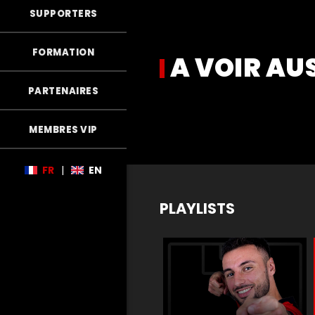
SUPPORTERS
FORMATION
A VOIR AU
PARTENAIRES
MEMBRES VIP
FR
|
EN
PLAYLISTS
m
Matchs de légende
Buts