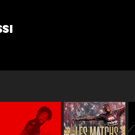
SSI
Réactions
JT des jeune