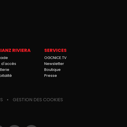
IANZ RIVIERA
SERVICES
stade
OGCNICE.TV
n d'accès
Newsletter
tterie
Boutique
italité
Presse
ES
GESTION DES COOKIES