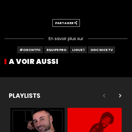
PARTAGER
En savoir plus sur
#OGCNTFC
EQUIPE PRO
LIGUE 1
OGC NICE TV
A VOIR AUSSI
PLAYLISTS
 légende
Buts
Réactions