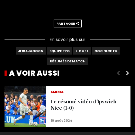
PARTAGER
En savoir plus sur
##AJAOGCN
EQUIPE PRO
LIGUE 1
OGC NICE TV
RÉSUMÉS DE MATCH
A VOIR AUSSI
Le résumé de Marseille 2-2 Nice
AMICAL
Le résumé vidéo d'Ipswich -
Nice (1-0)