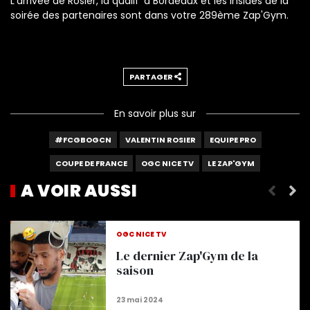
L'arrivée de Rosier, la qualif' à Bordeaux et les insides de la
soirée des partenaires sont dans votre 289ème Zap'Gym.
PARTAGER
En savoir plus sur
#FCGBOGCN
VALENTIN ROSIER
EQUIPE PRO
COUPE DE FRANCE
OGC NICE TV
LE ZAP'GYM
A VOIR AUSSI
Le Zap'Gym : Montpellier, Monaco, Alizé Cornet &
OGC NICE TV
Le dernier Zap'Gym de la
saison