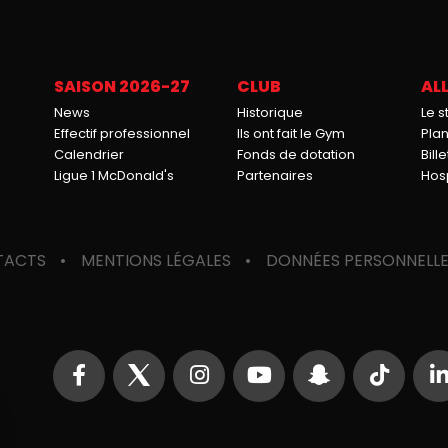
SAISON 2026-27
CLUB
ALL
News
Historique
Le 
Effectif professionnel
Ils ont fait le Gym
Pla
Calendrier
Fonds de dotation
Bille
Ligue 1 McDonald's
Partenaires
Hosp
TACTS
MENTIONS LÉGALES
DONNÉES PERSONNELL