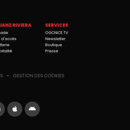
IANZ RIVIERA
SERVICES
stade
OGCNICE.TV
n d'accès
Newsletter
tterie
Boutique
italité
Presse
ES
GESTION DES COOKIES