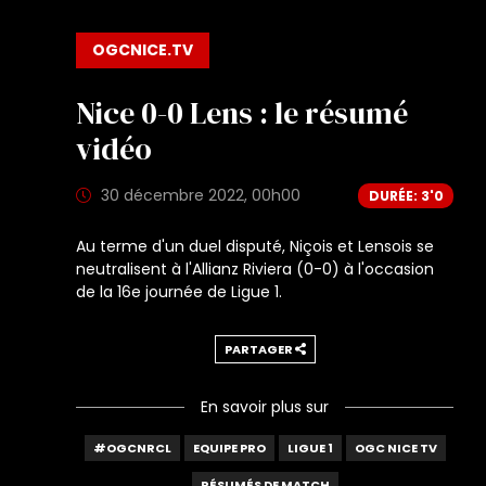
OGCNICE.TV
Nice 0-0 Lens : le résumé
vidéo
30 décembre 2022, 00h00
DURÉE: 3'0
Au terme d'un duel disputé, Niçois et Lensois se
neutralisent à l'Allianz Riviera (0-0) à l'occasion
de la 16e journée de Ligue 1.
PARTAGER
En savoir plus sur
#OGCNRCL
EQUIPE PRO
LIGUE 1
OGC NICE TV
RÉSUMÉS DE MATCH