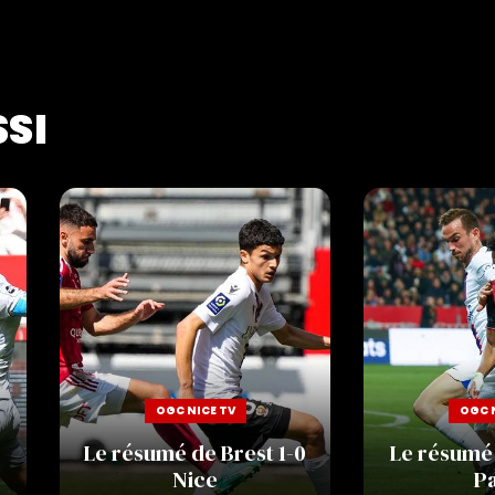
SSI
OGC NICE TV
OGC 
Le résumé de Brest 1-0
Le résumé 
Nice
Pa