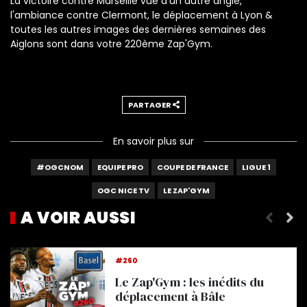
La victoire contre Marseille vue d'un autre angle,
l'ambiance contre Clermont, le déplacement à Lyon &
toutes les autres images des dernières semaines des
Aiglons sont dans votre 220ème Zap'Gym.
PARTAGER
En savoir plus sur
#OGCNOM
EQUIPE PRO
COUPE DE FRANCE
LIGUE 1
OGC NICE TV
LE ZAP'GYM
A VOIR AUSSI
eims
Le Zap'Gym de la semaine
#260
Le Zap'Gym : les inédits du
déplacement à Bâle