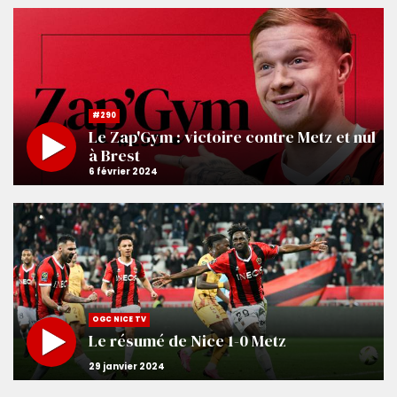
#290
Le Zap'Gym : victoire contre Metz et nul
à Brest
OGC NICE TV
Le résumé de Nice 1-0 Metz