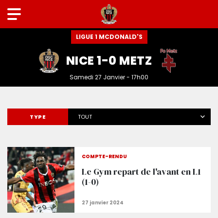
LIGUE 1 MCDONALD'S
NICE 1-0 METZ
Samedi 27 Janvier - 17h00
TYPE
TOUT
COMPTE-RENDU
Le Gym repart de l'avant en L1
(1-0)