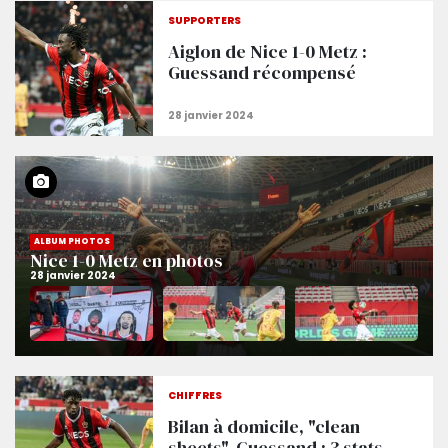
SUPPORTERS
Aiglon de Nice 1-0 Metz :
Guessand récompensé
ALBUM PHOTOS
Nice 1-0 Metz en photos
CHIFFRES
Bilan à domicile, "clean
sheets", Guessand : 3 stats