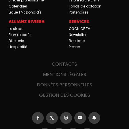
Effectif professionnel
Ils ont fait le Gym
Calendrier
Fonds de dotation
Ligue 1 McDonald's
Partenaires
ALLIANZ RIVIERA
SERVICES
Le stade
OGCNICE.TV
Plan d'accès
Newsletter
Billetterie
Boutique
Hospitalité
Presse
CONTACTS
MENTIONS LÉGALES
DONNÉES PERSONNELLES
GESTION DES COOKIES