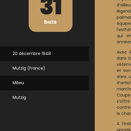
31
d’aill
légend
palmar
buts
équipe
l’esth
qui e
années.
Avec l
20 décembre 1948
dans l
vêteme
Mutzig (France)
et son
dans u
d’arti
Milieu
marche
Coupe 
Mutzig
s’offr
contre
le char
A l’in
appelé