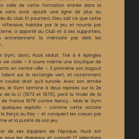
eurs celle de cette formation entrée dans la
e sans avoir ajouté une ligne de plus au
ès du club. Et pourtant, Dieu sait ce que cette
 offensive, habitée par le jeu et nourrie par
étisme, a apporté au Club et à ses supporters,
n entretiennent la mémoire par delà les
..
e Gym, donc, Huck séduit. Tiré à 4 épingles
a vie civile – il ouvre même une boutique de
nts en centre-ville -, il promène son bagout
 talent sur le rectangle vert, et notamment
n couloir droit qu’il survole. Avec son armée
stes, le Gym termine à deux reprises sur la 2e
 de la L1 (1973 et 1976), perd la finale de la
de France 1978 contre Nancy... Mais le Gym
e quelques exploits - comme cette victoire
 le Barça au Ray – et conquiert les coeurs par
me et la pureté de son jeu.
star de ses équipiers de l’époque, Huck est
e sous les drapeaux et connaît 17 sélections