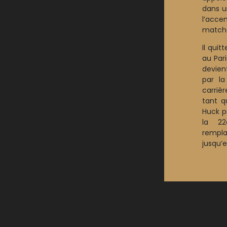
dans u
l’acce
matchs
Il quit
au Par
devien
par la
carriè
tant q
Huck p
la 22
rempla
jusqu’