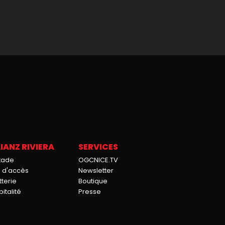
IANZ RIVIERA
SERVICES
stade
OGCNICE.TV
n d'accès
Newsletter
tterie
Boutique
italité
Presse