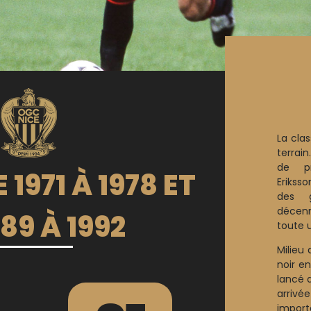
La clas
terra
de pr
 1971 À 1978 ET
Eriksso
des 
décen
989 À 1992
toute 
Milieu 
noir e
lancé a
arrivé
impor