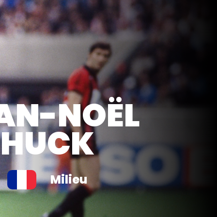
AN-NOËL
HUCK
Milieu