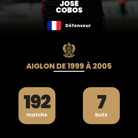
JOSÉ
COBOS
Défenseur
AIGLON DE 1999 À 2005
192
7
matchs
buts