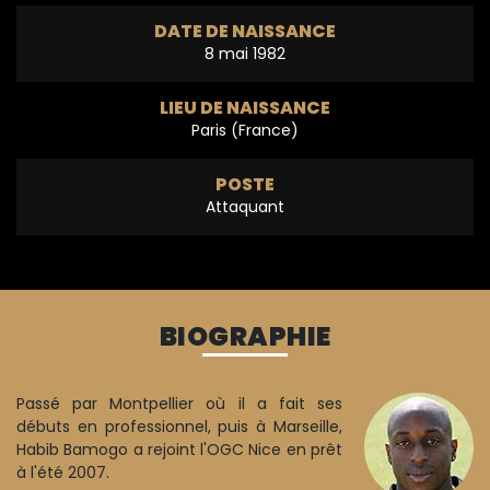
DATE DE NAISSANCE
8 mai 1982
LIEU DE NAISSANCE
Paris (France)
POSTE
Attaquant
BIOGRAPHIE
Passé par Montpellier où il a fait ses
débuts en professionnel, puis à Marseille,
Habib Bamogo a rejoint l'OGC Nice en prêt
à l'été 2007.