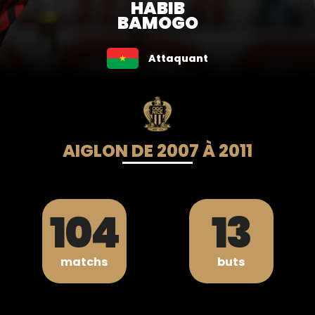
HABIB
BAMOGO
Attaquant
AIGLON DE 2007 À 2011
104
13
matchs
buts