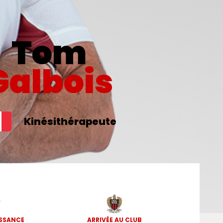
Tom
Galbois
Kinésithérapeute
ISSANCE
ARRIVÉE AU CLUB