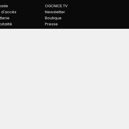
stade
OGCNICE.TV
n d'accès
Newsletter
tterie
Boutique
italité
Presse
ES
GESTION DES COOKIES