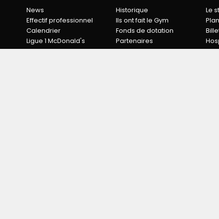
News
Historique
Le 
Effectif professionnel
Ils ont fait le Gym
Pla
Calendrier
Fonds de dotation
Bille
Ligue 1 McDonald's
Partenaires
Hosp
TACTS
MENTIONS LÉGALES
DONNÉES PERSONNELL