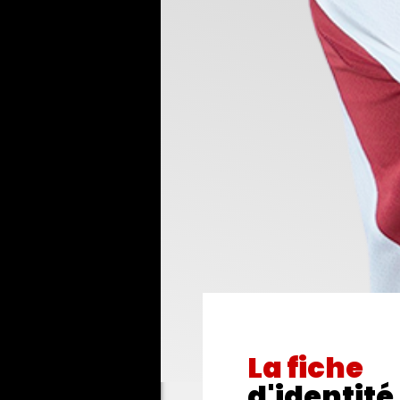
FR
La fiche
d'identité