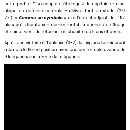
cette partie !
D’un coup de tête rageur, le capitaine - alors
aligné en défense centrale - délivre tout un stade (2-1,
77’).
« Comme un symbole »
dira l'actuel adjoint des U17,
alors qu'il dispute son dernier match à domicile en Rouge
et noir et vient de refermer un chapitre de 5 ans et demi.
Après une victoire à Toulouse (3-2), les Aiglons termineront
même à la 11eme position avec une confortable avance de
9 longueurs sur la zone de relégation.