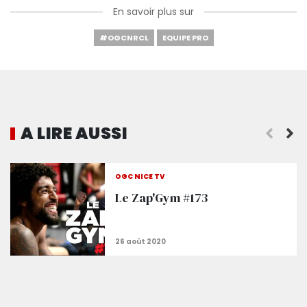
En savoir plus sur
#OGCNRCL
EQUIPE PRO
A LIRE AUSSI
Dante : « On est allé la chercher »
OGC NICE TV
Le Zap'Gym #173