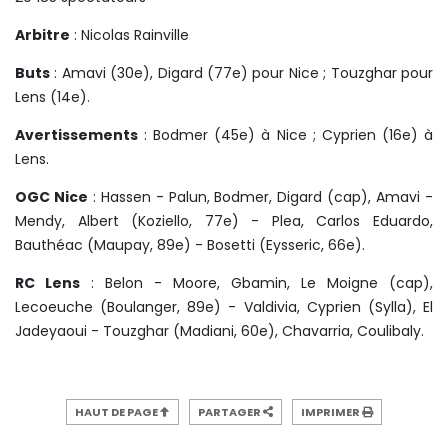
Arbitre
: Nicolas Rainville
Buts
: Amavi (30e), Digard (77e) pour Nice ; Touzghar pour
Lens (14e).
Avertissements
: Bodmer (45e) à Nice ; Cyprien (16e) à
Lens.
OGC Nice
: Hassen - Palun, Bodmer, Digard (cap), Amavi -
Mendy, Albert (Koziello, 77e) - Plea, Carlos Eduardo,
Bauthéac (Maupay, 89e) - Bosetti (Eysseric, 66e).
RC Lens
: Belon - Moore, Gbamin, Le Moigne (cap),
Lecoeuche (Boulanger, 89e) - Valdivia, Cyprien (Sylla), El
Jadeyaoui - Touzghar (Madiani, 60e), Chavarria, Coulibaly.
HAUT DE PAGE
PARTAGER
IMPRIMER