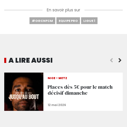
En savoir plus sur
#OGCNFCM
EQUIPE PRO
LIGUE 1
A LIRE AUSSI
NICE - METZ
Places dès 5€ pour le match
décisif dimanche