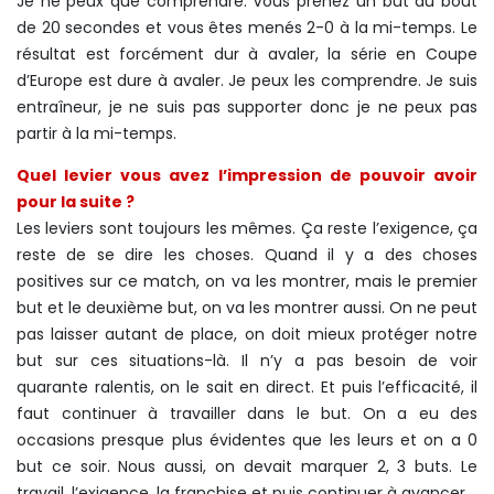
Je ne peux que comprendre. Vous prenez un but au bout
de 20 secondes et vous êtes menés 2-0 à la mi-temps. Le
résultat est forcément dur à avaler, la série en Coupe
d’Europe est dure à avaler. Je peux les comprendre. Je suis
entraîneur, je ne suis pas supporter donc je ne peux pas
partir à la mi-temps.
Quel levier vous avez l’impression de pouvoir avoir
pour la suite ?
Les leviers sont toujours les mêmes. Ça reste l’exigence, ça
reste de se dire les choses. Quand il y a des choses
positives sur ce match, on va les montrer, mais le premier
but et le deuxième but, on va les montrer aussi. On ne peut
pas laisser autant de place, on doit mieux protéger notre
but sur ces situations-là. Il n’y a pas besoin de voir
quarante ralentis, on le sait en direct. Et puis l’efficacité, il
faut continuer à travailler dans le but. On a eu des
occasions presque plus évidentes que les leurs et on a 0
but ce soir. Nous aussi, on devait marquer 2, 3 buts. Le
travail, l’exigence, la franchise et puis continuer à avancer.