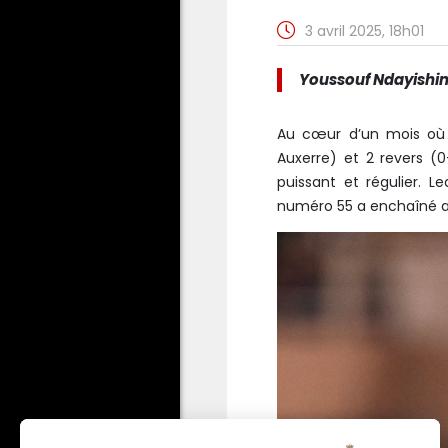
3 avril 2025, 18h01
Youssouf Ndayishimi
Au cœur d’un mois où l
Auxerre) et 2 revers (
puissant et régulier. Le
numéro 55 a enchaîné ave