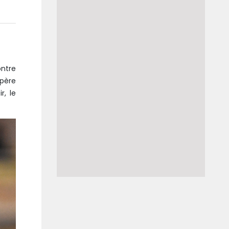
ontre
epère
r, le