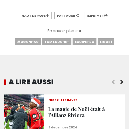
HAUT DE PAGE
PARTAGER
IMPRIMER
En savoir plus sur
#OGCNHAC
TOM LOUCHET
EQUIPE PRO
LIGUE 1
A LIRE AUSSI
Tout savoir sur Nice - Le Havre
NICE 2-1 LE HAVRE
La magie de Noël était à
l’Allianz Riviera