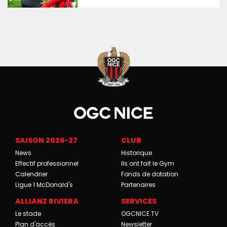
SAISON 2026-27
CLUB
News
Historique
Effectif professionnel
Ils ont fait le Gym
Calendrier
Fonds de dotation
Ligue 1 McDonald's
Partenaires
ALLIANZ RIVIERA
SERVICES
Le stade
OGCNICE.TV
Plan d'accès
Newsletter