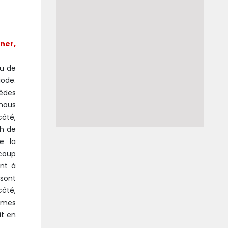
rner,
eu de
iode.
èdes
 nous
ôté,
ch de
e la
coup
ant à
 sont
côté,
ommes
it en