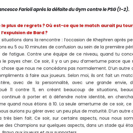
ancesco Farioli après la défaite du Gym contre le PSG (1-2).
e le plus de regrets ? Où est-ce que le match aurait pu tou
 l’expulsion de Bard ?
 situations dans la rencontre : l’occasion de Khephren après p
ns eu 5 ou 10 minutes de confusion au sein de la première pér
 de fatigue. Contre une équipe de ce niveau, quand tu conc
u le payes cher. Ce soir, il y a un peu d’amertume parce que
 chose que nous ne concédons pas normalement. D’un autre c
compliments à faire aux joueurs. Selon moi, ils ont fait un mat
tère, avec de la personnalité, avec une grande envie, d
oué 11 contre 11, en créant beaucoup de situations, beau
 continué à porter et à défendre notre identité, en cherch
ême quand nous étions à 10. La seule amertume de ce soir, ce
ous aurions pu gérer avec un peu plus de maturité. D’un autre 
a très bien fait. Ce soir, sur certains aspects, nous nous s
gue des Champions sur quelques aspects, dans un stade qui éta
 Bravo aux joueurs et aux supporters.