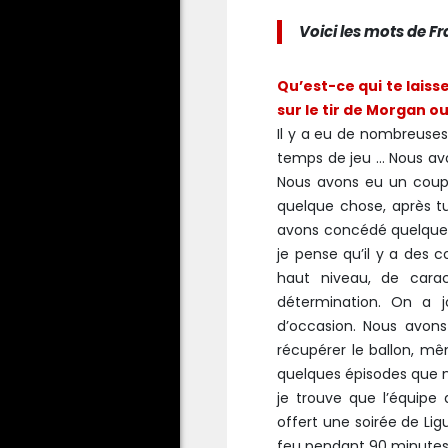
Voici les mots de Fr
Qu’est-ce qui te laiss
sur le tir de Morgan ou
Il y a eu de nombreuses
temps de jeu … Nous avo
Nous avons eu un coup
quelque chose, après t
avons concédé quelque
je pense qu’il y a des 
haut niveau, de carac
détermination. On a j
d’occasion. Nous avons
récupérer le ballon, m
quelques épisodes que n
je trouve que l’équipe 
offert une soirée de Li
feu pendant 90 minutes.