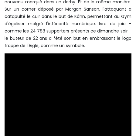
nouveau marqué dans un derby. Et de la même manière.
Sur un corner déposé par Morgan Sanson, l'attaquant a
catapulté le cuir dans le but de Köhn, permettant au Gym
d'égaliser malgré l'infériorité numérique. Ivre de joie -
comme les 24 788 supporters présents ce dimanche soir -
le buteur de 22 ans a fêté son but en embrassant le logo
frappé de l'Aigle, comme un symbole.