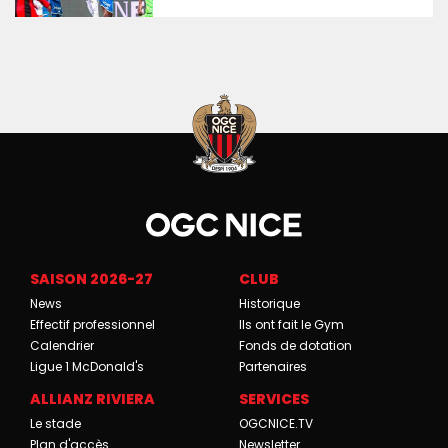
SAISON 2026-27
CLUB
News
Historique
Effectif professionnel
Ils ont fait le Gym
Calendrier
Fonds de dotation
Ligue 1 McDonald's
Partenaires
ALLIANZ RIVIERA
SERVICES
Le stade
OGCNICE.TV
Plan d'accès
Newsletter