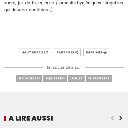
sucre, jus de fruits, huile / produits hygiéniques : lingettes,
gel douche, dentifrice…).
HAUT DE PAGE
PARTAGER
IMPRIMER
En savoir plus sur
#OGCNASM
EQUIPE PRO
LIGUE 1
SUPPORTERS
A LIRE AUSSI