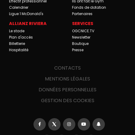
Effectif professionnel
Ils ont fait le Gym
Calendrier
Fonds de dotation
Ligue 1 McDonald's
Partenaires
ALLIANZ RIVIERA
SERVICES
Le stade
OGCNICE.TV
Plan d'accès
Newsletter
Billetterie
Boutique
Hospitalité
Presse
CONTACTS
MENTIONS LÉGALES
DONNÉES PERSONNELLES
GESTION DES COOKIES