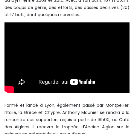
du Gym entre 2009 et 2012. Avec, à son actif, 107 matchs,
des coups de génie, des efforts, des passes décisives (20)
et 17 buts, dont quelques merveilles.
Formé et lancé à Lyon, également passé par Montpellier,
l’Italie, la Grèce et Chypre, Anthony Mounier se rendra à la
rencontre des supporters niçois à partir de 19h00, au Café
des Aiglons. Il recevra le trophée d’Ancien Aiglon sur la