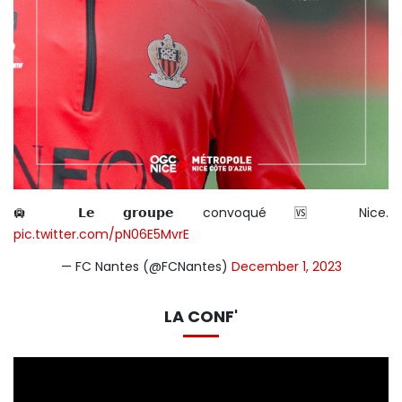
🛄 𝗟𝗲 𝗴𝗿𝗼𝘂𝗽𝗲 convoqué 🆚 Nice.
pic.twitter.com/pN06E5MvrE
— FC Nantes (@FCNantes)
December 1, 2023
LA CONF'