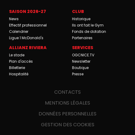
SAISON 2026-27
CLUB
News
Historique
Effectif professionnel
Ils ont fait le Gym
Calendrier
Fonds de dotation
Ligue 1 McDonald's
Partenaires
ALLIANZ RIVIERA
SERVICES
Le stade
OGCNICE.TV
Plan d'accès
Newsletter
Billetterie
Boutique
Hospitalité
Presse
CONTACTS
MENTIONS LÉGALES
DONNÉES PERSONNELLES
GESTION DES COOKIES