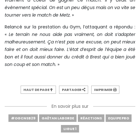
vraiment à coeur de gagner ce match. Il y avait un
évènement spécial. On est un peu déçus mais on va vite se
tourner vers le match de Metz.
»
Relancé sur la prestation du Gym, l’attaquant a répondu :
«
Le terrain ne nous aide pas vraiment, on doit s’adapter
malheureusement. Ça n’est pas une excuse, on peut mieux
faire et on doit mieux faire. L’état d’esprit de l’équipe a été
bon et il faut aussi donner du crédit à Brest qui a bien joué
son coup et son match.
»
HAUT DE PAGE
PARTAGER
IMPRIMER
En savoir plus sur
#OGCNSB29
GAËTAN LABORDE
RÉACTIONS
EQUIPE PRO
LIGUE 1