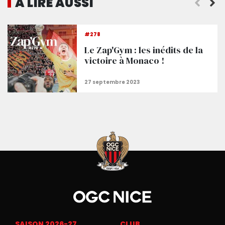
A LIRE AUSSI
end !
La joie et les réactions des Aiglons
#278
Le Zap'Gym : les inédits de la
victoire à Monaco !
SAISON 2026-27
CLUB