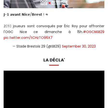
𝗝-𝟭 𝗮𝘃𝗮𝗻𝘁 𝗡𝗶𝗰𝗲/𝗕𝗿𝗲𝘀𝘁 ! 👊
2⃣1⃣ joueurs sont convoqués par Éric Roy pour affronter
l'OGC Nice ce dimanche à 15h.
#OGCNSB29
pic.twitter.com/tCHzTO96X7
— Stade Brestois 29 (@SB29)
September 30, 2023
LA DÉCLA'