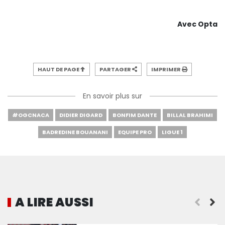
Avec Opta
HAUT DE PAGE
PARTAGER
IMPRIMER
En savoir plus sur
#OGCNACA
DIDIER DIGARD
BONFIM DANTE
BILLAL BRAHIMI
BADREDINE BOUANANI
EQUIPE PRO
LIGUE 1
A LIRE AUSSI