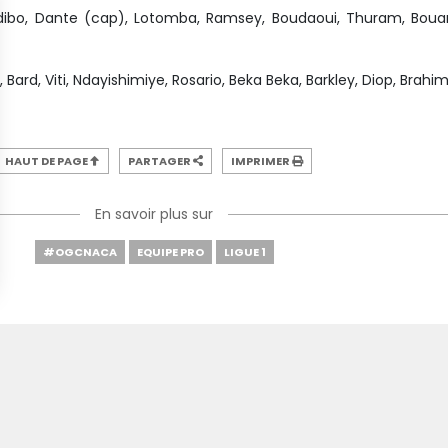
ibo, Dante (cap), Lotomba, Ramsey, Boudaoui, Thuram, Boua
 Bard, Viti, Ndayishimiye, Rosario, Beka Beka, Barkley, Diop, Brahim
HAUT DE PAGE
PARTAGER
IMPRIMER
En savoir plus sur
#OGCNACA
EQUIPE PRO
LIGUE 1
SI