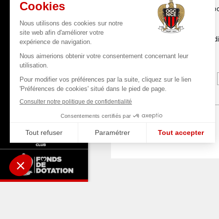
Schmeichel, Mendy, Tod
Moffi, Laborde.
Remplaçants
: Boulhendi,
A LIRE AUS