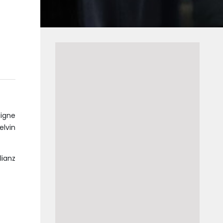
ligne
elvin
lianz