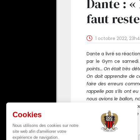
Dante : «
faut reste
1 octobre 2022, 23h
Dante a livré sa réactio
par le Gym ce samedi
points... On était très d
On doit apprendre de ce
faire des erreurs comme 
rappelle pas s’ils ont 
nous avions le ballon, 
beaucoup de choses posi
tête haute et repartir 