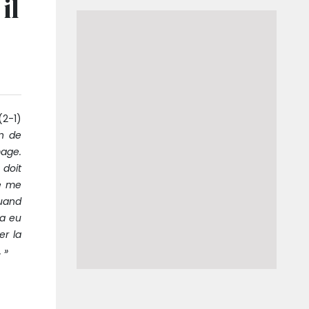
il
(2-1)
in de
mage.
 doit
ne me
quand
 a eu
er la
 »