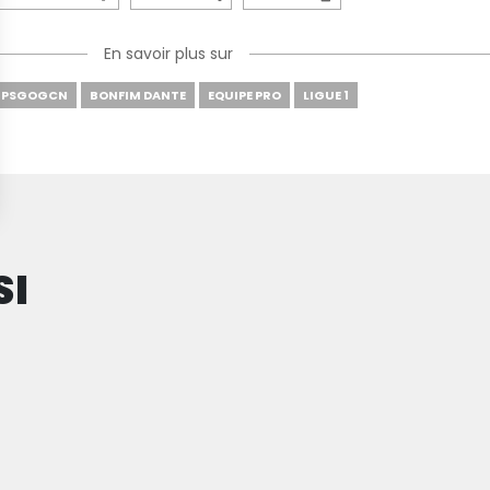
En savoir plus sur
PSGOGCN
BONFIM DANTE
EQUIPE PRO
LIGUE 1
SI