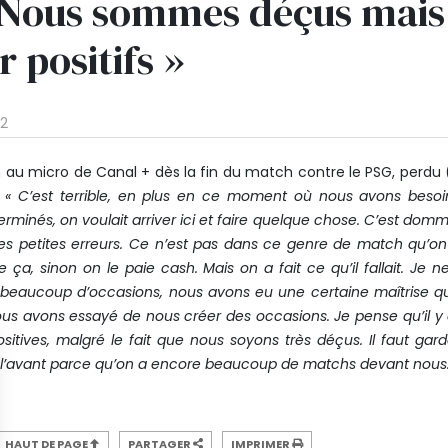
 Nous sommes déçus mais 
r positifs »
42
n au micro de Canal + dès la fin du match contre le PSG, perdu 
.
« C’est terrible, en plus en ce moment où nous avons beso
éterminés, on voulait arriver ici et faire quelque chose. C’est dom
s petites erreurs. Ce n’est pas dans ce genre de match qu’on
ça, sinon on le paie cash. Mais on a fait ce qu’il fallait. Je 
eu beaucoup d’occasions, nous avons eu une certaine maîtrise 
nous avons essayé de nous créer des occasions. Je pense qu’il y
tives, malgré le fait que nous soyons très déçus. Il faut gard
de l’avant parce qu’on a encore beaucoup de matchs devant nous.
HAUT DE PAGE
PARTAGER
IMPRIMER