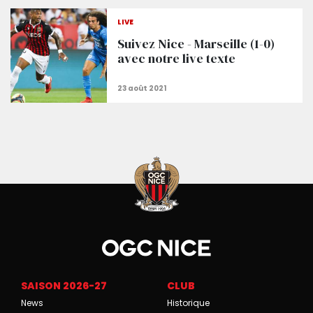
la saison dernière »
Kévin Anin à la rencontre des supporters niçois !
LIVE
Suivez Nice - Marseille (1-0)
avec notre live texte
SAISON 2026-27
CLUB
News
Historique